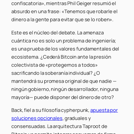
confiscatoria», mientras Phil Geiger resumió el
absurdo en una frase: «Tenemos que robarle el
dinero a la gente para evitar que se lo roben».
Este es el núcleo del debate. La amenaza
cuántica no es solo un problema de ingeniería;
es una prueba de los valores fundamentales del
ecosistema. ¿Cederá Bitcoin ante la presión
colectivista de «protegernos a todos»
sacrificando la soberanía individual? ¿O
mantendrá su promesa original de que nadie —
ningún gobierno, ningún desarrollador, ninguna
mayoría— puede disponer del dinero de otro?
Back, fiel a su filosofía cypherpunk,
apuesta por
soluciones opcionales
, graduales y
consensuadas. La arquitectura Taproot de