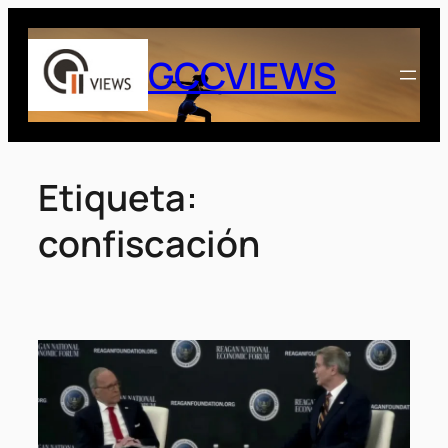
Saltar
al
GCCVIEWS
contenido
Etiqueta:
confiscación