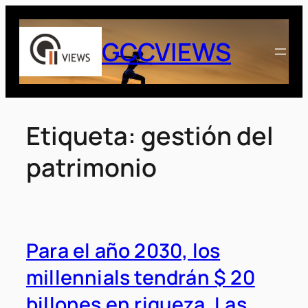
Saltar
al
GCCVIEWS
contenido
Etiqueta:
gestión del
patrimonio
Para el año 2030, los
millennials tendrán $ 20
billones en riqueza. Las