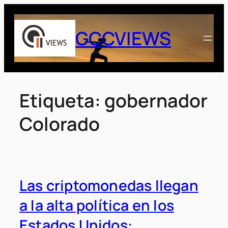
Saltar
al
GCCVIEWS
contenido
Etiqueta:
gobernador
Colorado
Las criptomonedas llegan
a la alta política en los
Estados Unidos: