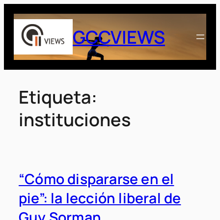
Saltar
al
GCCVIEWS
contenido
Etiqueta:
instituciones
“Cómo dispararse en el
pie”: la lección liberal de
Guy Sorman