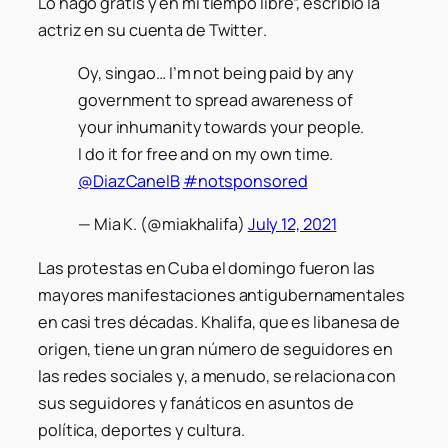
Lo hago gratis y en mi tiempo libre”, escribió la
actriz en su cuenta de
Twitter
.
Oy, singao… I’m not being paid by any
government to spread awareness of
your inhumanity towards your people.
I do it for free and on my own time.
@DiazCanelB
#notsponsored
— Mia K. (@miakhalifa)
July 12, 2021
Las protestas en Cuba el domingo fueron las
mayores manifestaciones antigubernamentales
en casi tres décadas. Khalifa, que es libanesa de
origen, tiene un gran número de seguidores en
las redes sociales y, a menudo, se relaciona con
sus seguidores y fanáticos en asuntos de
política, deportes y cultura.