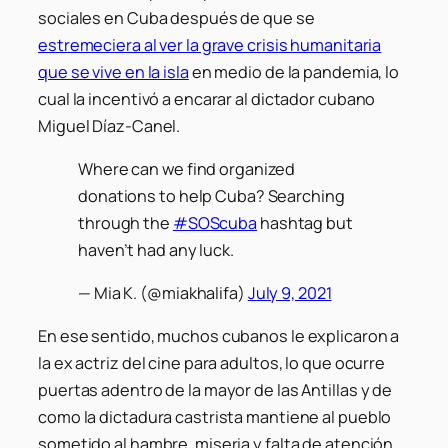
sociales en Cuba después de que se
estremeciera al ver la grave crisis humanitaria
que se vive en la isla
en medio de la pandemia, lo
cual la incentivó a encarar al dictador cubano
Miguel Díaz-Canel.
Where can we find organized
donations to help Cuba? Searching
through the
#SOScuba
hashtag but
haven’t had any luck.
— Mia K. (@miakhalifa)
July 9, 2021
En ese sentido, muchos cubanos le explicaron a
la ex actriz del cine para adultos, lo que ocurre
puertas adentro de la mayor de las Antillas y de
como la dictadura castrista mantiene al pueblo
sometido al hambre, miseria y falta de atención