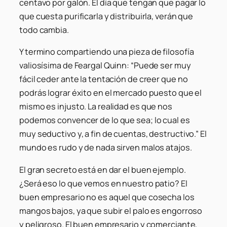
centavo por galón. El día que tengan que pagar lo
que cuesta purificarla y distribuirla, verán que
todo cambia.
Y termino compartiendo una pieza de filosofía
valiosísima de Feargal Quinn: “Puede ser muy
fácil ceder ante la tentación de creer que no
podrás lograr éxito en el mercado puesto que el
mismo es injusto. La realidad es que nos
podemos convencer de lo que sea; lo cual es
muy seductivo y, a fin de cuentas, destructivo.” El
mundo es rudo y de nada sirven malos atajos.
El gran secreto está en dar el buen ejemplo.
¿Será eso lo que vemos en nuestro patio? El
buen empresario no es aquel que cosecha los
mangos bajos, ya que subir el palo es engorroso
y peligroso. El buen empresario y comerciante,