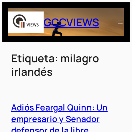
Saltar
al
GCCVIEWS
contenido
Etiqueta:
milagro
irlandés
Adiós Feargal Quinn: Un
empresario y Senador
defensor de la libre