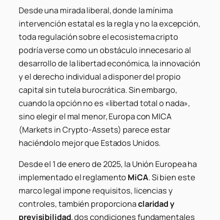
Desde una mirada liberal, donde la mínima
intervención estatal es la regla y no la excepción,
toda regulación sobre el ecosistema cripto
podría verse como un obstáculo innecesario al
desarrollo de la libertad económica, la innovación
y el derecho individual a disponer del propio
capital sin tutela burocrática. Sin embargo,
cuando la opción no es «libertad total o nada»,
sino elegir el mal menor, Europa con MICA
(Markets in Crypto-Assets) parece estar
haciéndolo mejor que Estados Unidos.
Desde el 1 de enero de 2025, la Unión Europea ha
implementado el reglamento
MiCA
. Si bien este
marco legal impone requisitos, licencias y
controles, también proporciona
claridad y
previsibilidad
, dos condiciones fundamentales