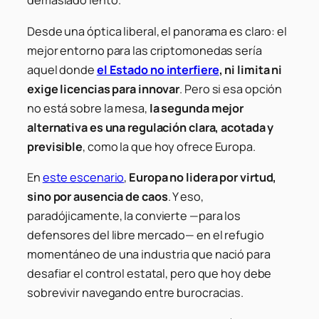
demasiado lento.
Desde una óptica liberal, el panorama es claro: el
mejor entorno para las criptomonedas sería
aquel donde
el Estado no interfiere
, ni limita ni
exige licencias para innovar
. Pero si esa opción
no está sobre la mesa,
la segunda mejor
alternativa es una regulación clara, acotada y
previsible
, como la que hoy ofrece Europa.
En
este escenario
,
Europa no lidera por virtud,
sino por ausencia de caos
. Y eso,
paradójicamente, la convierte —para los
defensores del libre mercado— en el refugio
momentáneo de una industria que nació para
desafiar el control estatal, pero que hoy debe
sobrevivir navegando entre burocracias.