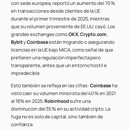
con sede europea, reportó un aumento del 70 %
en transacciones desde clientes de la UE
durante el primer trimestre de 2025, mientras
que su volumen proveniente de EE.UU. cayó. Los
grandes exchanges como
OKX
,
Crypto.com
,
Bybit
y
Coinbase
están migrando o asegurando
licencias en la UE bajo MiCA, como señal de que
prefieren una regulación imperfecta pero
transparente, antes que un entorno hostil e
impredecible.
Esto también se refleja en las cifras:
Coinbase
ha
visto caer su volumen minorista del 40 % en 2021
al 18 % en 2025.
Robinhood
sufre una
disminución del 35 % en su actividad cripto. La
fuga no es solo de capital, sino también de
confianza.