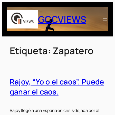
Saltar
al
GCCVIEWS
contenido
Etiqueta:
Zapatero
Rajoy, “Yo o el caos”. Puede
ganar el caos.
Rajoy llegó a una España en crisis dejada por el