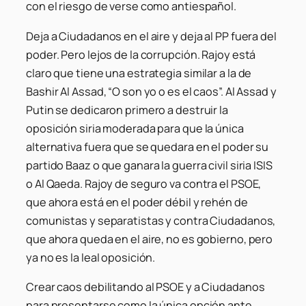
con el riesgo de verse como antiespañol.
Deja a Ciudadanos en el aire y deja al PP fuera del
poder. Pero lejos de la corrupción. Rajoy está
claro que tiene una estrategia similar a la de
Bashir Al Assad, “O son yo o es el caos”. Al Assad y
Putin se dedicaron primero a destruir la
oposición siria moderada para que la única
alternativa fuera que se quedara en el poder su
partido Baaz o que ganara la guerra civil siria ISIS
o Al Qaeda. Rajoy de seguro va contra el PSOE,
que ahora está en el poder débil y rehén de
comunistas y separatistas y contra Ciudadanos,
que ahora queda en el aire, no es gobierno, pero
ya no es la leal oposición.
Crear caos debilitando al PSOE y a Ciudadanos
para presentarse como la única opción ante