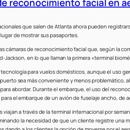
 de reconocimiento facial en 
acionales que salen de Atlanta ahora pueden registrars
 lugar de mostrar sus pasaportes.
vas cámaras de reconocimiento facial que, según la co
eld-Jackson, en lo que llaman la primera «terminal biomét
tecnología para vuelos domésticos, aunque el uso gene
opuerto sea más conveniente y menos problemático, al e
ra abordar. Durante el embarque, el uso del reconoci
 para el embarque de un avión de fuselaje ancho, de 
 viajan a través de la terminal internacional por sema
nando la necesidad de que un cliente registre una ma
amos dando a los clientes la opción de moverse por el 