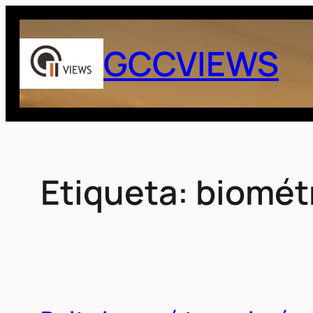
Saltar
al
GCCVIEWS
contenido
Etiqueta:
biomét