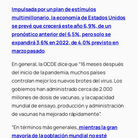
Impulsada por un plan de estímulos
multimillonario, la economía de Estados Unidos
se prevé que crecerá este año 6,9%, de un
pronóstico anterior del 6,5%, pero solo se
expandirá 3,6% en 2022, de 4,0% previsto en
marzo pasado
.
En general, la OCDE dice que “16 meses después
del inicio de la pandemia, muchos países
controlan mejor los nuevos brotes del virus. Los
gobiernos han administrado cerca de 2.000
millones de dosis de vacunas, y la capacidad
mundial de ensayo, producción y administración
de vacunas ha mejorado rápidamente”.
“En términos más generales,
mientras la gran
mayoría de la población mundial no esté