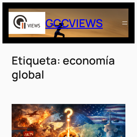
Saltar
al
GCCVIEWS
contenido
Etiqueta:
economía
global