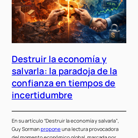
Destruir la economía y
salvarla: la paradoja de la
confianza en tiempos de
incertidumbre
En su artículo
“Destruir la economía y salvarla”
,
Guy Sorman
propone
una lectura provocadora
del momento económico global, marcada por