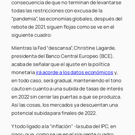
consecuencia de que no terminan de levantarse
todas las restricciones con excusa de la
“pandemia”, las economías globales, después del
rebote de 2021, siguen flojas como se ve en el
siguiente cuadro:
Mientras la Fed “descansa”, Christine Lagarde,
presidenta del Banco Central Europeo (BCE),
acaba de señalar que el ajuste en la política
monetaria
irá acorde a los datos económicos
y,
en todo caso, será gradual, manteniendo el tono
cauto en cuanto a una subida de tasas de interés
en 2022 sin cerrar las puertas a que se produzca.
Así las cosas, los mercados ya descuentan una
potencial subida para finales de 2022.
Y todo ligado a la “inflación” -la suba del IPC, en
rigor- que, como se ve en el siguiente cuadro,