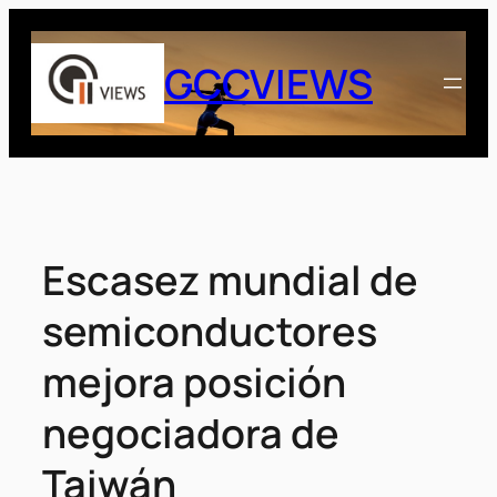
Saltar
al
GCCVIEWS
contenido
Escasez mundial de
semiconductores
mejora posición
negociadora de
Taiwán