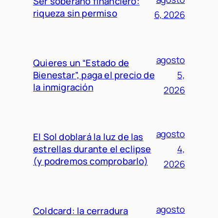
Ser soberano financiero:
riqueza sin permiso
6, 2026
agosto
Quieres un “Estado de
Bienestar”, paga el precio de
5,
la inmigración
2026
agosto
El Sol doblará la luz de las
estrellas durante el eclipse
4,
(y podremos comprobarlo)
2026
agosto
Coldcard: la cerradura