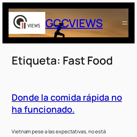
Saltar
al
GCCVIEWS
contenido
Etiqueta:
Fast Food
Donde la comida rápida no
ha funcionado.
Vietnam pese a las expectativas, no está