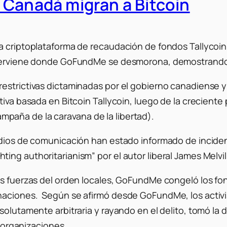
 Canadá migran a Bitcoin
a criptoplataforma de recaudación de fondos Tallycoin
nterviene donde GoFundMe se desmorona, demostrando s
restrictivas dictaminadas por el gobierno canadiense 
ctiva basada en Bitcoin Tallycoin, luego de la crecien
paña de la caravana de la libertad).
edios de comunicación han estado informado de incident
ng authoritarianism” por el autor liberal James Melvil
las fuerzas del orden locales, GoFundMe congeló los f
aciones. Según se afirmó desde GoFundMe, los activis
solutamente arbitraria y rayando en el delito, tomó la
s organizaciones.