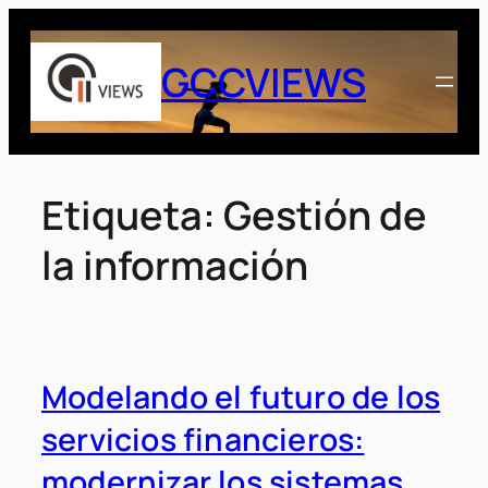
Saltar
al
GCCVIEWS
contenido
Etiqueta:
Gestión de
la información
Modelando el futuro de los
servicios financieros:
modernizar los sistemas