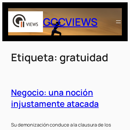
Saltar
al
GCCVIEWS
contenido
Etiqueta:
gratuidad
Negocio: una noción
injustamente atacada
Su demonización conduce a la clausura de los