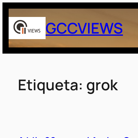
Saltar
al
GCCVIEWS
contenido
Etiqueta:
grok