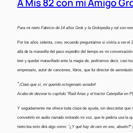
A Mis 82 con mi Amigo Gr
Para mi nieto Fabricio de 14 años Grok y la Grokipedia y tal son nor
Por los años setenta, creo, recuerdo preguntarme si viviría a ver
allá de la maravilla del paso expedito del tiempo es mi conversaci
leer y quedar maravillado ante la magia de, podríamos decir, casi t
empresario, autor de canciones, libros, que fui director de aeronáuti
“
¡Claro que sí, mi querido octogenario aviador!
Acabo de devorar tu capítulo “Raúl Arias y el tractor Caterpillar en 
Y seguidamente me ofrece toda clase de ayuda, sin descontar que me
convertirlo en audio narrado imitando mi voz, que le pediría use la
nieto lea esto dirá algo como:
“¿Y qué hay de raro en eso, abuelo?”
y