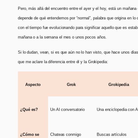
Pero, más allá del encuentro entre el ayer y el hoy, está un mañana 
depende de qué entendemos por “normal”, palabra que origina en lo
con el tiempo fue evolucionando para significar aquello que es estab
mañana o a la semana el mes o unos pocos años.
Si lo dudan, vean, si es que aún no lo han visto, que hace unos d
que me aclare la diferencia entre él y la Grokipedia:
Aspecto
Grok
Grokipedia
¿Qué es?
Un AI conversatorio
Una enciclopedia con A
¿Cómo se
Chateas conmigo
Buscas artículos