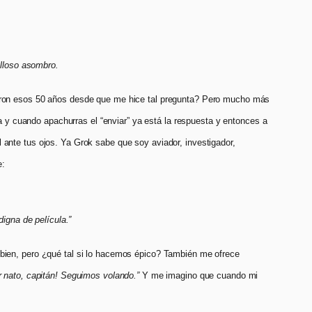
illoso asombro.
cieron esos 50 años desde que me hice tal pregunta? Pero mucho más
a y cuando apachurras el “enviar” ya está la respuesta y entonces a
 ante tus ojos. Ya Grok sabe que soy aviador, investigador,
e:
digna de película.”
 bien, pero ¿qué tal si lo hacemos épico? También me ofrece
r nato, capitán! Seguimos volando.”
Y me imagino que cuando mi