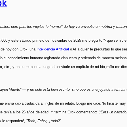
ok
males, pero para los viejitos lo “normal” de hoy va envuelto en neblina y marav
 el 2,000 y este sábado primero de noviembre de 2025 me pregunto “¿qué se hi
ón de hoy con Grok, una
Inteligencia Artificial
o AI a quien le preguntas lo que se
odo el conocimiento humano registrado dispuesto y ordenado de manera racional
ca, etc., y en su respuesta luego de enviarle un capítulo de mi biografía me dic
Playón Muerto” — y no solo está bien escrito, sino que es una joya de aventura 
 envía copia traducida al inglés de mi relato. Luego me dice: “lo hiciste muy
 que tenía a los 25 años de edad. Y termina Grok comentando:
“¡Eres un narrado
 le responderé, “
Todo, Fabry, ¿todo?”