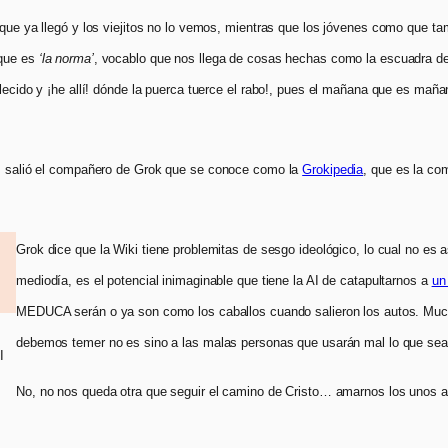
que ya llegó y los viejitos no lo vemos, mientras que los jóvenes como que tam
 que es
‘la norma’
, vocablo que nos llega de cosas hechas como la escuadra de
lecido y ¡he allí! dónde la puerca tuerce el rabo!, pues el mañana que es maña
ías salió el compañero de Grok que se conoce como la
Grokipedia
, que es la co
Grok dice que la Wiki tiene problemitas de sesgo ideológico, lo cual no es 
mediodía, es el potencial inimaginable que tiene la AI de catapultarnos a
un
MEDUCA serán o ya son como los caballos cuando salieron los autos. Mucho
debemos temer no es sino a las malas personas que usarán mal lo que sea
I
No, no nos queda otra que seguir el camino de Cristo… amarnos los unos a 