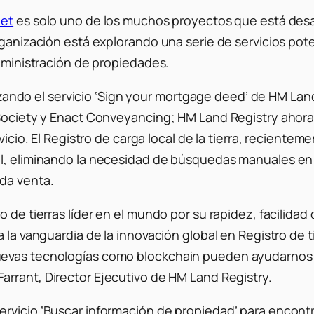
eet
es solo uno de los muchos proyectos que está desa
anización está explorando una serie de servicios potenci
administración de propiedades.
ilizando el servicio ‘Sign your mortgage deed’ de HM Lan
g Society y Enact Conveyancing; HM Land Registry ahor
vicio. El Registro de carga local de la tierra, reciente
al, eliminando la necesidad de búsquedas manuales en 
da venta.
 de tierras líder en el mundo por su rapidez, facilidad
 a la vanguardia de la innovación global en Registro d
evas tecnologías como blockchain pueden ayudarnos a d
Farrant, Director Ejecutivo de HM Land Registry.
rvicio ‘Buscar información de propiedad’ para encont