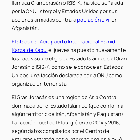
llamada Gran Jorasán o ISIS-K, ha sido señalada
por la ONU, Interpol y Estados Unidos por sus
acciones armadas contra la
población civil
en
Afganistán.
El ataque al Aeropuerto Internacional Hamid
Karzai de Kabul
el jueves ha puesto nuevamente
los focos sobre el grupo Estado Islámico del Gran
Jorasán o ISIS-K, como se le conoce en Estados
Unidos, una facción declarada por la ONU como
organización terrorista.
El Gran Jorasán es una región de Asia Central
dominada por el Estado Islámico (que conforma
algún territorio de Irán, Afganistán y Paquistán).
La facción local del EI surgió entre 2014 y 2015,
según datos compilados por el Centro de
Estudios Estratégicos e Internacionales (CSIS).