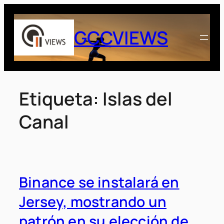
Saltar
al
GCCVIEWS
contenido
Etiqueta:
Islas del
Canal
Binance se instalará en
Jersey, mostrando un
patrón en su elección de