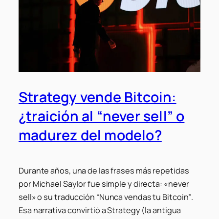
Strategy vende Bitcoin:
¿traición al “never sell” o
madurez del modelo?
Durante años, una de las frases más repetidas
por Michael Saylor fue simple y directa:
«never
sell»
o su traducción
“Nunca vendas tu Bitcoin”
.
Esa narrativa convirtió a Strategy (la antigua