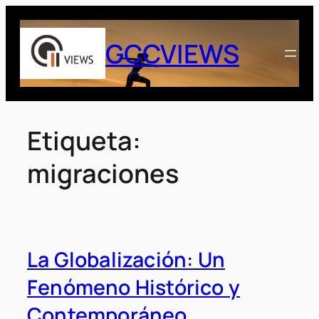
Saltar
al
GCCVIEWS
contenido
Etiqueta:
migraciones
La Globalización: Un
Fenómeno Histórico y
Contemporáneo