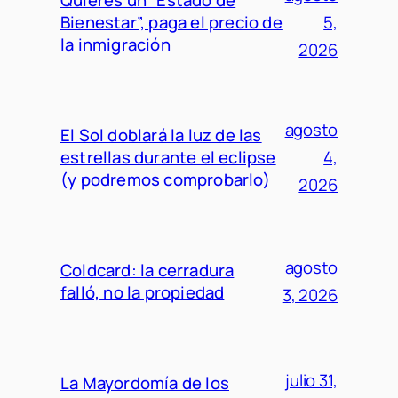
Quieres un “Estado de
Bienestar”, paga el precio de
5,
la inmigración
2026
agosto
El Sol doblará la luz de las
estrellas durante el eclipse
4,
(y podremos comprobarlo)
2026
agosto
Coldcard: la cerradura
falló, no la propiedad
3, 2026
julio 31,
La Mayordomía de los