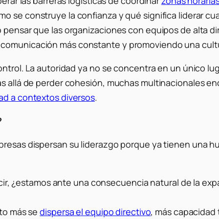
perar las barreras logísticas de coordinar
zonas horarias
mo se construye la confianza y qué significa
liderar
cua
o pensar que las organizaciones con equipos de alta d
comunicación más constante y promoviendo una cultur
ontrol. La autoridad ya no se concentra en un único lu
ás allá de perder cohesión, muchas multinacionales en
dad a contextos diversos
.
?
presas dispersan su liderazgo porque ya tienen una hue
 decir, ¿estamos ante una consecuencia natural de la ex
nto más se
dispersa el equipo directivo
, más capacidad 