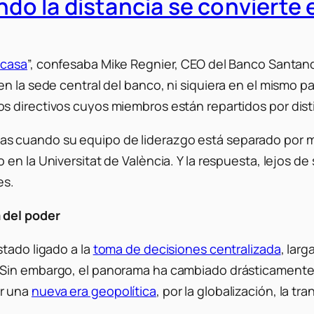
ndo la distancia se convierte 
 casa
”, confesaba Mike Regnier, CEO del Banco Santand
n la sede central del banco, ni siquiera en el mismo p
s directivos cuyos miembros están repartidos por dist
 cuando su equipo de liderazgo está separado por mil
n la Universitat de València. Y la respuesta, lejos de 
es.
 del poder
tado ligado a la
toma de decisiones centralizada
, lar
 Sin embargo, el panorama ha cambiado drásticamente
or una
nueva era geopolítica
, por la globalización, la t