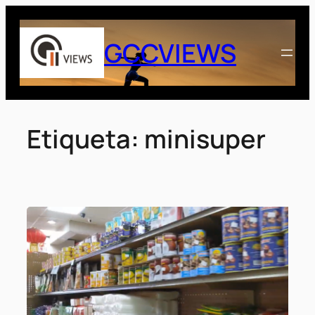
Saltar
al
GCCVIEWS
contenido
Etiqueta:
minisuper