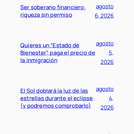
agosto
Ser soberano financiero:
riqueza sin permiso
6, 2026
agosto
Quieres un “Estado de
Bienestar”, paga el precio de
5,
la inmigración
2026
agosto
El Sol doblará la luz de las
estrellas durante el eclipse
4,
(y podremos comprobarlo)
2026