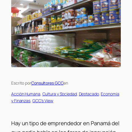
Escrito por
Consultores GCC
en
Acción Humana
, 
Cultura y Sociedad
, 
Destacado
, 
Economia
y Finanzas
, 
GCC’s View
Hay un tipo de emprendedor en Panamá del