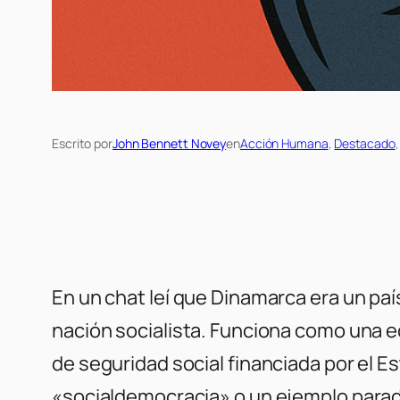
Escrito por
John Bennett Novey
en
Acción Humana
, 
Destacado
,
En un chat leí que Dinamarca era un país
nación socialista. Funciona como una e
de seguridad social financiada por el 
«socialdemocracia» o un ejemplo parad