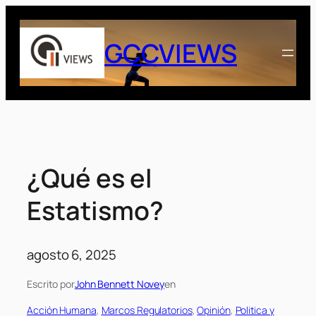
Saltar
al
GCCVIEWS
contenido
¿Qué es el
Estatismo?
agosto 6, 2025
Escrito por
John Bennett Novey
en
Acción Humana
, 
Marcos Regulatorios
, 
Opinión
, 
Politica y