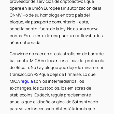
proveedor de servicios de criptoactivos que
opere en la Unión Europea sin autorización de la
CNMV —o de su homóloga en otro país del
bloque, vía pasaporte comunitario— está,
sencillamente, fuera de la ley. No es una nueva
norma. Es el cierre de una puerta que llevaba dos
años entornada.
Conviene no caer en el catastrofismo de barra de
bar cripto. MiCA no toca ni una línea del protocolo
de Bitcoin. No hay bloque que deje de minarse, ni
transacción P2P que deje de firmarse. Lo que
MiCA
regula
son los intermediarios: los
exchanges, los custodios, los emisores de
stablecoins. Es decir, regula precisamente
aquello que el diseño original de Satoshi nació
para volver innecesario. Ahí está la ironía que