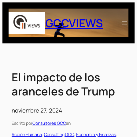
Saltar
al
GCCVIEWS
contenido
El impacto de los
aranceles de Trump
noviembre 27, 2024
Escrito por
Consultores GCC
en
Acción Humana
, 
Consulting GCC
, 
Economia y Finanzas
, 