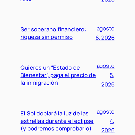
agosto
Ser soberano financiero:
riqueza sin permiso
6, 2026
agosto
Quieres un “Estado de
Bienestar”, paga el precio de
5,
la inmigración
2026
agosto
El Sol doblará la luz de las
estrellas durante el eclipse
4,
(y podremos comprobarlo)
2026