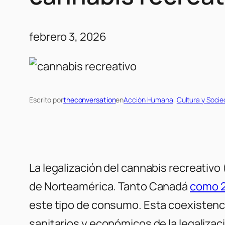
febrero 3, 2026
Escrito por
theconversation
en
Acción Humana
, 
Cultura y Soci
La legalización del cannabis recreativo
de Norteamérica. Tanto Canadá
como 24
este tipo de consumo. Esta coexistenci
sanitarios y económicos de la legaliza