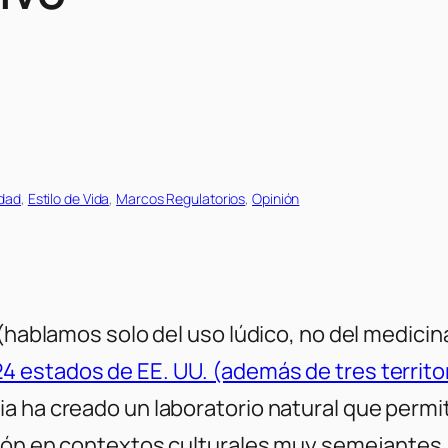
edad
, 
Estilo de Vida
, 
Marcos Regulatorios
, 
Opinión
 (hablamos solo del uso lúdico, no del medicin
 estados de EE. UU. (además de tres territori
a ha creado un laboratorio natural que permit
ción en contextos culturales muy semejantes.