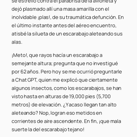
se estrelló contra el parabrisa de la avioneta y
dejó plasmado allí una masa amarilla con el
inolvidable ¡plas!, de su traumática defunción. En
el último instante antes del aéreo encuentro,
atisbé la silueta de un escarabajo aleteando sus
alas.
¡Meto!, que rayos hacía un escarabajo a
semejante altura; pregunta que no investigué
por 62 años. Pero hoy se me ocurrió preguntarle
a Chat GPT, quien me explicó que ciertamente
algunos insectos, como los escarabajos, se han
visto hasta en alturas de 19,000 pies (5,700
metros) de elevación. ¿Y acaso llegan tan alto
aleteando? Nop, logran eso metidos en
corrientes de aire ascendente. En fin, ¡que mala
suerte la del escarabajo tejano!