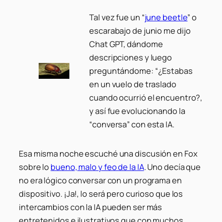
Tal vez fue un
“
june beetle
”
o
escarabajo de junio me dijo
Chat GPT, dándome
descripciones y luego
preguntándome:
“¿Estabas
en un vuelo de traslado
cuando ocurrió el encuentro?,
y así fue evolucionando la
“conversa” con esta IA.
Esa misma noche escuché una discusión en Fox
sobre lo
bueno, malo y feo de la IA
. Uno decía que
no era lógico conversar con un programa en
dispositivo. ¡Ja!, lo será pero curioso que los
intercambios con la IA pueden ser más
entretenidos e ilustrativos que con muchos