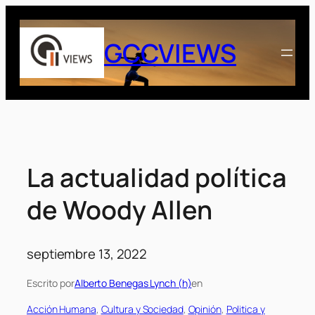
Saltar
al
GCCVIEWS
contenido
La actualidad política
de Woody Allen
septiembre 13, 2022
Escrito por
Alberto Benegas Lynch (h)
en
Acción Humana
, 
Cultura y Sociedad
, 
Opinión
, 
Politica y