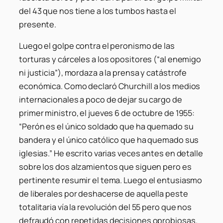
del 43 que nos tiene a los tumbos hasta el
presente.
Luego el golpe contra el peronismo de las
torturas y cárceles a los opositores (“al enemigo
ni justicia”), mordaza a la prensa y catástrofe
económica. Como declaró Churchill a los medios
internacionales a poco de dejar su cargo de
primer ministro, el jueves 6 de octubre de 1955:
“Perón es el único soldado que ha quemado su
bandera y el único católico que ha quemado sus
iglesias.” He escrito varias veces antes en detalle
sobre los dos alzamientos que siguen pero es
pertinente resumir el tema. Luego el entusiasmo
de liberales por deshacerse de aquella peste
totalitaria vía la revolución del 55 pero que nos
defraudó con repetidas decisiones oprobiosas.