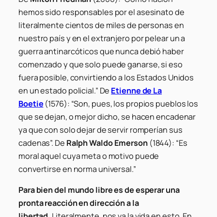
hemos sido responsables por el asesinato de
literalmente cientos de miles de personas en
nuestro país y en el extranjero por pelear un a
guerra antinarcóticos que nunca debió haber
comenzado y que solo puede ganarse, si eso
fuera posible, convirtiendo a los Estados Unidos
en un estado policial.” De
Etienne de La
Boetie
(1576): “Son, pues, los propios pueblos los
que se dejan, o mejor dicho, se hacen encadenar
ya que con solo dejar de servir romperían sus
cadenas”. De
Ralph Waldo Emerson
(1844): “Es
moral aquel cuya meta o motivo puede
convertirse en norma universal.”
Para bien del mundo libre es de esperar una
pronta reacción en dirección a la
libertad.
Literalmente, nos va la vida en esto. En