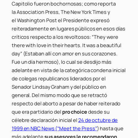
Capitolio fueron bochornosas; como reporta
la
Association Press
,
The New York Times
y
el
Washington Post
el Presidente expresó
reiteradamente en lugares públicos en esos días
críticos respecto a los revoltosos: “
They were
there with love in their hearts. It was a beautiful
day” (Estaban allí con amor en sus corazones.
Fue un día hermoso)
, lo cual se desdijo más
adelante en vista de la categórica condena inicial
de colegas republicanos liderados por el
Senador Lindsay Graham y del público en
general. Del mismo modo que se retractó
respecto del aborto a pesar de haber reiterado
que era partidario del
pro choice
desde su
célebre declaración inicial el
24 de octubre de
1999 en NBC News (“Meet the Press”
) hasta que
más adelante
sus asesores le recomendaron