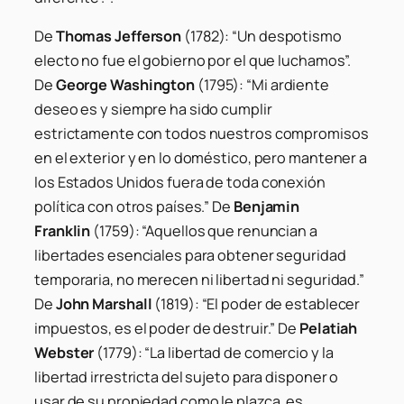
De
Thomas Jefferson
(1782): “Un despotismo
electo no fue el gobierno por el que luchamos”.
De
George Washington
(1795): “Mi ardiente
deseo es y siempre ha sido cumplir
estrictamente con todos nuestros compromisos
en el exterior y en lo doméstico, pero mantener a
los Estados Unidos fuera de toda conexión
política con otros países.” De
Benjamin
Franklin
(1759): “Aquellos que renuncian a
libertades esenciales para obtener seguridad
temporaria, no merecen ni libertad ni seguridad.”
De
John Marshall
(1819): “El poder de establecer
impuestos, es el poder de destruir.” De
Pelatiah
Webster
(1779): “La libertad de comercio y la
libertad irrestricta del sujeto para disponer o
usar de su propiedad como le plazca, es