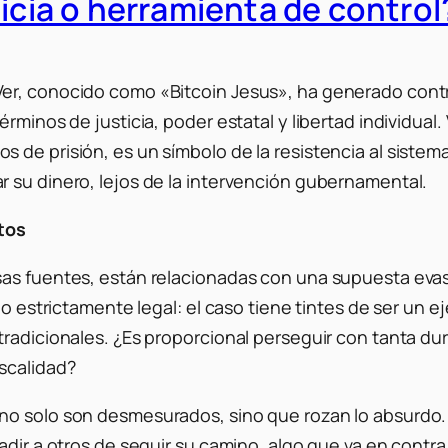
ticia o herramienta de control
er, conocido como «Bitcoin Jesus», ha generado contr
rminos de justicia, poder estatal y libertad individual.
de prisión, es un símbolo de la resistencia al sistema 
 su dinero, lejos de la intervención gubernamental.
stos
s fuentes, están relacionadas con una supuesta evasión
lo estrictamente legal: el caso tiene tintes de ser un 
tradicionales. ¿Es proporcional perseguir con tanta du
scalidad?
 no solo son desmesurados, sino que rozan lo absurdo
dir a otros de seguir su camino, algo que va en contra d