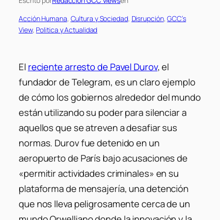
Escrito por
Redaccion GCC Views
en
Acción Humana
, 
Cultura y Sociedad
, 
Disrupción
, 
GCC’s
View
, 
Politica y Actualidad
El
reciente arresto de Pavel Durov
, el
fundador de Telegram, es un claro ejemplo
de cómo los gobiernos alrededor del mundo
están utilizando su poder para silenciar a
aquellos que se atreven a desafiar sus
normas. Durov fue detenido en un
aeropuerto de París bajo acusaciones de
«permitir actividades criminales» en su
plataforma de mensajería, una detención
que nos lleva peligrosamente cerca de un
mundo Orwelliano donde la innovación y la