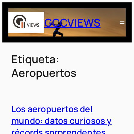
Saltar
al
GCCVIEWS
contenido
Etiqueta:
Aeropuertos
Los aeropuertos del
mundo: datos curiosos y
récords sorprendentes