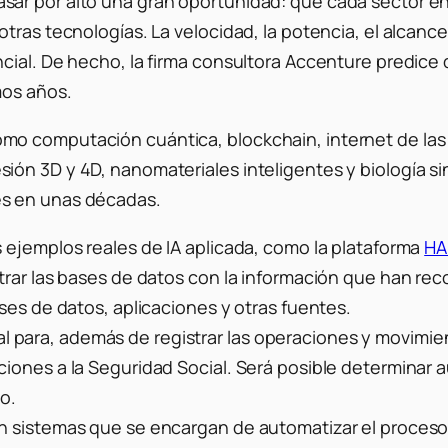
ar por alto una gran oportunidad: que cada sector en
otras tecnologías. La velocidad, la potencia, el alcan
cial. De hecho, la firma consultora Accenture predice 
mos años.
 computación cuántica, blockchain, internet de las co
ón 3D y 4D, nanomateriales inteligentes y biología si
es en unas décadas.
 ejemplos reales de IA aplicada, como la plataforma
HA
trar las bases de datos con la información que han re
ses de datos, aplicaciones y otras fuentes.
icial para, además de registrar las operaciones y movimi
iones a la Seguridad Social. Será posible determinar 
o.
n sistemas que se encargan de automatizar el proceso 