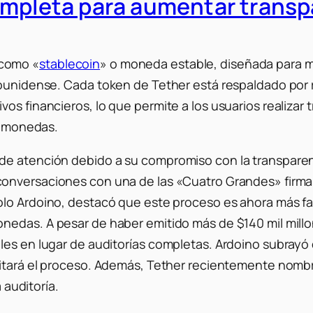
ompleta para aumentar transp
 como «
stablecoin
» o moneda estable, diseñada para ma
dounidense.
Cada token de Tether está respaldado por 
vos financieros, lo que permite a los usuarios realiza
ptomonedas.
​
e atención debido a su compromiso con la transparenci
onversaciones con una de las «Cuatro Grandes» firmas d
olo Ardoino, destacó que este proceso es ahora más fac
monedas.
A pesar de haber emitido más de $140 mil millo
les en lugar de auditorías completas.
Ardoino subrayó q
itará el proceso.
Además, Tether recientemente nombró
 auditoría.
​