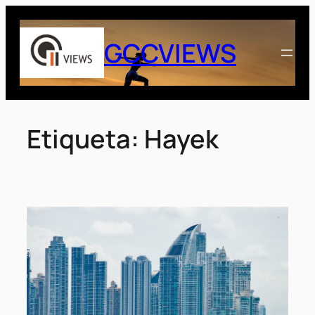
Saltar
al
GCCVIEWS
contenido
Etiqueta:
Hayek