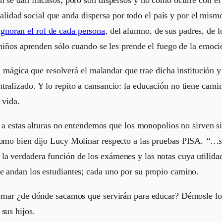
idad social que anda dispersa por todo el país y por el mism
gnoran el rol de cada persona
, del alumno, de sus padres, de l
s niños aprenden sólo cuando se les prende el fuego de la emoci
ica que resolverá el malandar que trae dicha institución y 
tralizado. Y lo repito a cansancio: la educación no tiene cami
 vida.
tas alturas no entendemos que los monopolios no sirven sino
 como bien dijo Lucy Molinar respecto a las pruebas PISA.
“…só
a verdadera función de los exámenes y las notas cuya utilidad
e andan los estudiantes; cada uno por su propio camino.
obernar ¿de dónde sacamos que servirán para educar? Démosl
sus hijos.