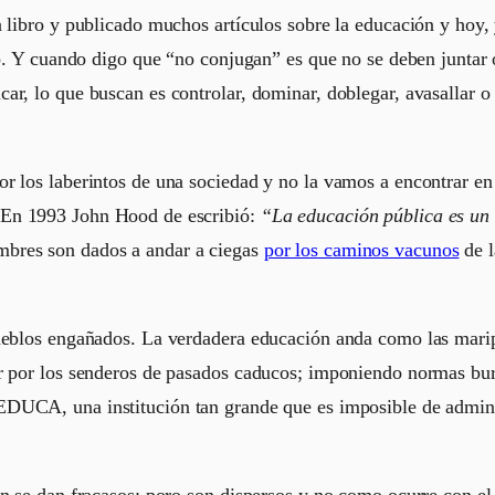
n libro y publicado muchos artículos sobre la educación y hoy
ito. Y cuando digo que “no conjugan” es que no se deben junta
ar, lo que buscan es controlar, dominar, doblegar, avasallar o
or los laberintos de una sociedad y no la vamos a encontrar e
 En 1993 John Hood de escribió:
“La educación pública es un
mbres son dados a andar a ciegas
por los caminos vacunos
de l
ueblos engañados. La verdadera educación anda como las maripos
r por los senderos de pasados caducos; imponiendo normas burr
UCA, una institución tan grande que es imposible de admini
bién se dan fracasos; poro son dispersos y no como ocurre co