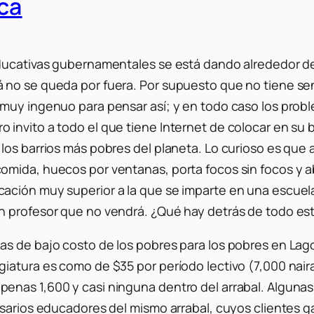
ca
educativas gubernamentales se está dando alrededor d
 no se queda por fuera. Por supuesto que no tiene se
muy ingenuo para pensar así; y en todo caso los probl
invito a todo el que tiene Internet de colocar en su
los barrios más pobres del planeta. Lo curioso es que 
omida, huecos por ventanas, porta focos sin focos y 
cación muy superior a la que se imparte en una escue
n profesor que no vendrá. ¿Qué hay detrás de todo es
s de bajo costo de los pobres para los pobres en Lagos
iatura es como de $35 por período lectivo (7,000 naira
nas 1,600 y casi ninguna dentro del arrabal. Algunas 
esarios educadores del mismo arrabal, cuyos clientes g