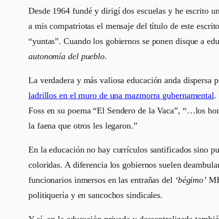
Desde 1964 fundé y dirigí dos escuelas y he escrito u
a mis compatriotas el mensaje del título de este escr
“yuntas”. Cuando los gobiernos se ponen disque a educ
autonomía del pueblo.
La verdadera y más valiosa educación anda dispersa p
ladrillos en el muro de una mazmorra gubernamental
.
Foss en su poema “El Sendero de la Vaca”, “…los ho
la faena que otros les legaron.”
En la educación no hay currículos santificados sino p
coloridas. A diferencia los gobiernos suelen deambula
funcionarios inmersos en las entrañas del
‘bégimo’
MED
politiquería y en sancochos sindicales.
Y sí, en la educación privada y descentralizada tam