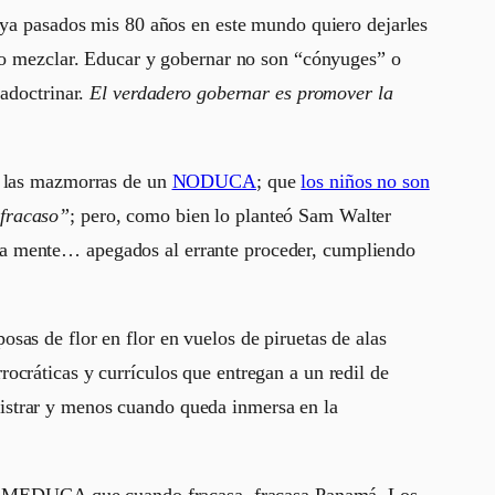
, ya pasados mis 80 años en este mundo quiero dejarles
r o mezclar. Educar y gobernar no son “cónyuges” o
 adoctrinar.
El verdadero gobernar es promover la
n las mazmorras de un
NODUCA
; que
los niños no son
 fracaso”
; pero, como bien lo planteó Sam Walter
a mente… apegados al errante proceder, cumpliendo
as de flor en flor en vuelos de piruetas de alas
ocráticas y currículos que entregan a un redil de
strar y menos cuando queda inmersa en la
n el MEDUCA que cuando fracasa, fracasa Panamá. Los