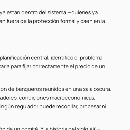
s ya están dentro del sistema —quienes ya
an fuera de la protección formal y caen en la
lanificación central, identificó el problema
ia para fijar correctamente el precio de un
ión de banqueros reunidos en una sala oscura.
orradores, condiciones macroeconómicas,
 ningún regulador puede recopilar, procesar ni
n de un comité. Y la historia del siglo XX —