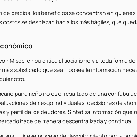
ión de precios: los beneficios se concentran en quiene
os costos se desplazan hacia los más frágiles, que qued
 económico
 Mises, en su crítica al socialismo y a toda forma de p
más sofisticado que sea— posee la información necesar
quier otro.
cario panameño no es el resultado de una confabulac
evaluaciones de riesgo individuales, decisiones de ah
ías y perfil de los deudores. Sintetiza información que
l mercado hace de manera descentralizada y continua.
r sustituir ese proceso de descubrimiento por la opinió