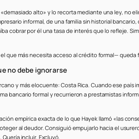
«demasiado alto» y lo recorta mediante una ley, no el
presario informal, de una familia sin historial bancari
ba cobrar por él una tasa de interés que lo refleje. S
 el que más necesita acceso al crédito formal— queda f
que no debe ignorarse
rcano y más elocuente: Costa Rica. Cuando ese país 
a bancario formal y recurrieron a prestamistas infor
ación empírica exacta de lo que Hayek llamó «las con
oteger al deudor. Consiguió empujarlo hacia el usurero
Quería incluir. Excluyó.