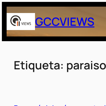
Saltar
al
GCCVIEWS
contenido
Etiqueta:
paraiso