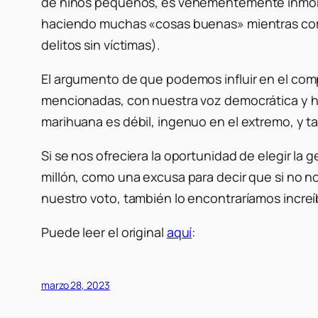
de niños pequeños, es vehementemente inmoral
haciendo muchas «cosas buenas» mientras come
delitos sin víctimas).
El argumento de que podemos influir en el comp
mencionadas, con nuestra voz democrática y hac
marihuana es débil, ingenuo en el extremo, y ta
Si se nos ofreciera la oportunidad de elegir l
millón, como una excusa para decir que si no 
nuestro voto, también lo encontraríamos increí
Puede leer el original
aquí
:
marzo 28, 2023