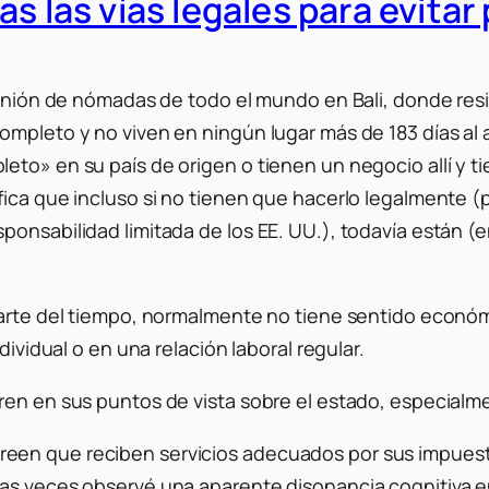
as las vías legales para evita
reunión de nómadas de todo el mundo en Bali, donde re
ompleto y no viven en ningún lugar más de 183 días al 
eto» en su país de origen o tienen un negocio allí y t
fica que incluso si no tienen que hacerlo legalmente (
onsabilidad limitada de los EE. UU.), todavía están (e
parte del tiempo, normalmente no tiene sentido económi
dividual o en una relación laboral regular.
ren en sus puntos de vista sobre el estado, especial
en que reciben servicios adecuados por sus impuestos.
has veces observé una aparente disonancia cognitiva e