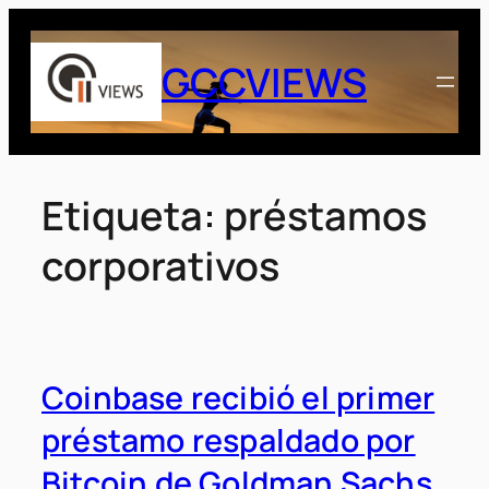
Saltar
al
GCCVIEWS
contenido
Etiqueta:
préstamos
corporativos
Coinbase recibió el primer
préstamo respaldado por
Bitcoin de Goldman Sachs