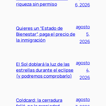
riqueza sin permiso
6, 2026
agosto
Quieres un “Estado de
Bienestar”, paga el precio de
5,
la inmigración
2026
agosto
El Sol doblará la luz de las
estrellas durante el eclipse
4,
(y podremos comprobarlo)
2026
agosto
Coldcard: la cerradura