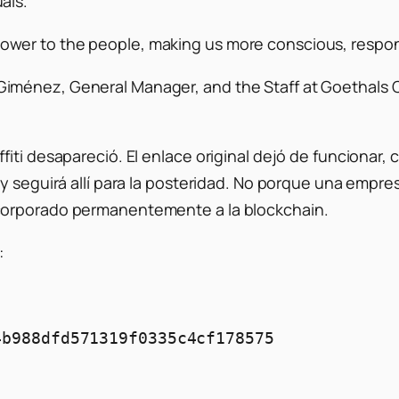
als.
power to the people, making us more conscious, respons
e Giménez, General Manager, and the Staff at Goethals 
ti desapareció. El enlace original dejó de funcionar, c
 y seguirá allí para la posteridad. No porque una empr
corporado permanentemente a la blockchain.
:
4b988dfd571319f0335c4cf178575