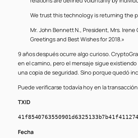
relations are defined voluntarily by individu
We trust this technology is returning the 
Mr. John Bennett N., President, Mrs. Iren
Greetings and Best Wishes for 2018.»
9 años después ocurre algo curioso. CryptoGraffi
en el camino, pero el mensaje sigue existiendo
una copia de seguridad. Sino porque quedó in
Puede verificarse todavía hoy en la transacción
TXID
41f8540763550901d6325133b7b41f41127
Fecha