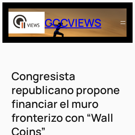
Saltar
al
GCCVIEWS
contenido
Congresista
republicano propone
financiar el muro
fronterizo con “Wall
Coins”