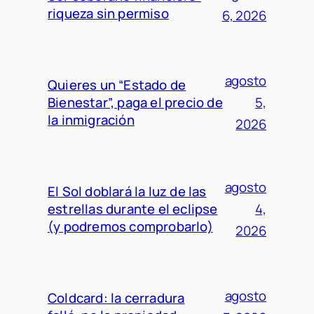
riqueza sin permiso
6, 2026
agosto
Quieres un “Estado de
Bienestar”, paga el precio de
5,
la inmigración
2026
agosto
El Sol doblará la luz de las
estrellas durante el eclipse
4,
(y podremos comprobarlo)
2026
agosto
Coldcard: la cerradura