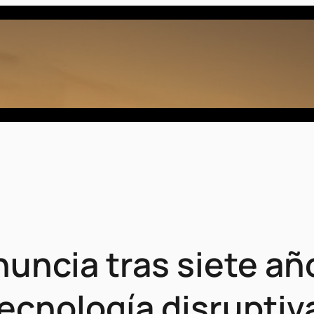
uncia tras siete añ
tecnología disruptiv