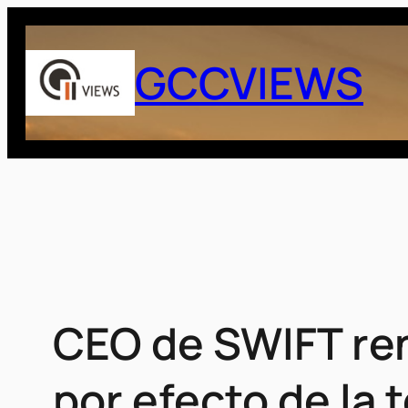
Saltar
al
GCCVIEWS
contenido
CEO de SWIFT ren
por efecto de la 