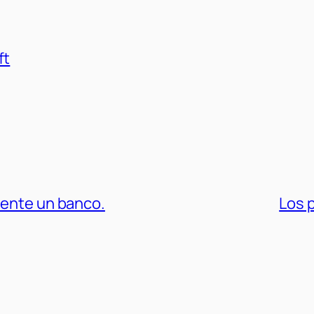
ft
mente un banco.
Los p