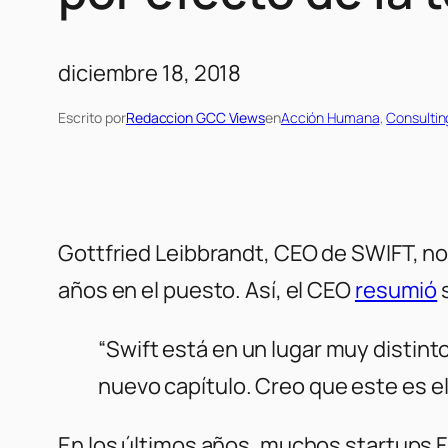
diciembre 18, 2018
Escrito por
Redaccion GCC Views
en
Acción Humana
, 
Consulti
Gottfried Leibbrandt, CEO de SWIFT, not
años en el puesto. Así, el CEO
resumió
s
“Swift está en un lugar muy distint
nuevo capítulo. Creo que este es 
En los últimos años, muchos startups F