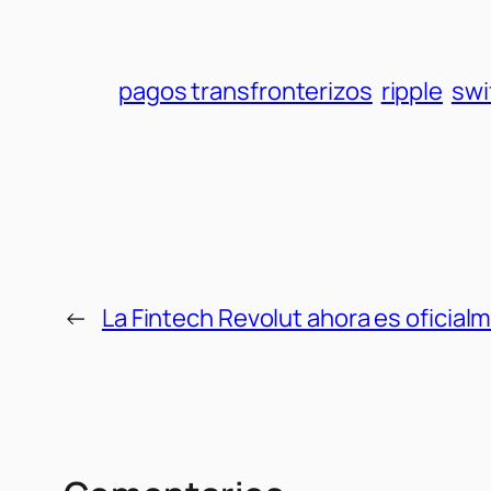
pagos transfronterizos
ripple
swi
←
La Fintech Revolut ahora es oficial