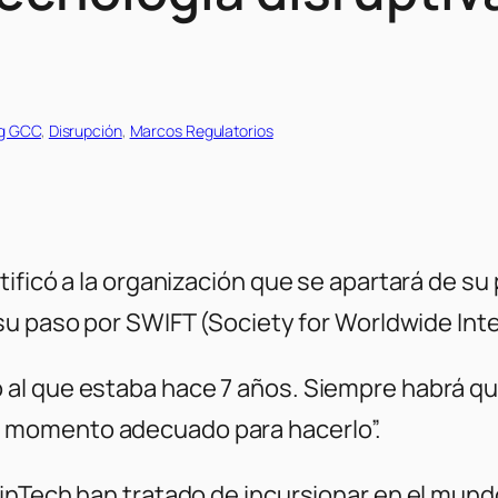
ng GCC
, 
Disrupción
, 
Marcos Regulatorios
ificó a la organización que se apartará de su 
u paso por SWIFT (Society for Worldwide Int
o al que estaba hace 7 años. Siempre habrá que
el momento adecuado para hacerlo”.
inTech han tratado de incursionar en el mund