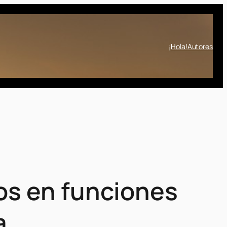
¡Hola!
Autores
os en funciones
a