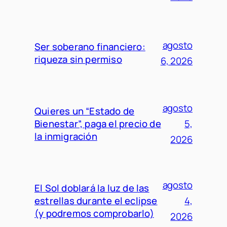
agosto
Ser soberano financiero:
riqueza sin permiso
6, 2026
agosto
Quieres un “Estado de
Bienestar”, paga el precio de
5,
la inmigración
2026
agosto
El Sol doblará la luz de las
estrellas durante el eclipse
4,
(y podremos comprobarlo)
2026