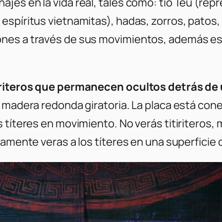
es en la vida real, tales como: tío Teu (repr
spíritus vietnamitas), hadas, zorros, patos, 
ones a través de sus movimientos, además 
tiriteros que permanecen ocultos detrás d
madera redonda giratoria. La placa está conect
 títeres en movimiento. No verás titiriteros,
camente veras a los títeres en una superficie 