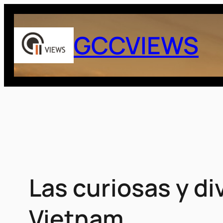
Saltar
al
GCCVIEWS
contenido
Las curiosas y d
Vietnam